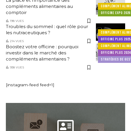
La place et l’importance des
compléments alimentaires au
COMPLÉMENT ALIME
comptoir
OFFICINE EXPO 2026
198 VUES
Troubles du sommeil : quel rôle pour
les nutraceutiques ?
COMPLÉMENT ALIME
OFFICINE PLUS 2025
214 VUES
COMPLÉMENT ALIME
Boostez votre officine : pourquoi
investir dans le marché des
OFFICINE PLUS 2024
compléments alimentaires ?
STRATÉGIES DE GES
938 VUES
[instagram-feed feed=1]