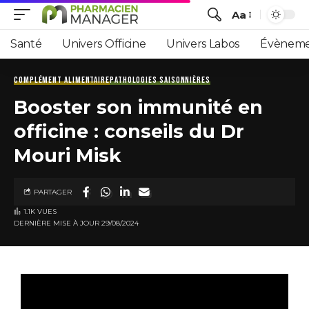
Aa
Santé
Univers Officine
Univers Labos
Évèneme
COMPLÉMENT ALIMENTAIRE
PATHOLOGIES SAISONNIÈRES
Booster son immunité en
officine : conseils du Dr
Mouri Misk
PARTAGER
1.1K VUES
DERNIÈRE MISE À JOUR 29/08/2024