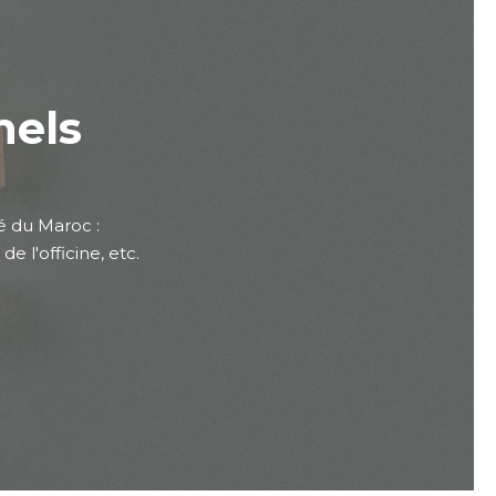
nels
é du Maroc :
 l'officine, etc.