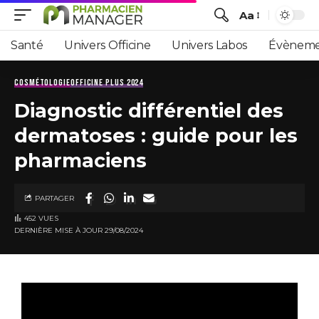
Aa
Santé
Univers Officine
Univers Labos
Évèneme
COSMÉTOLOGIE
OFFICINE PLUS 2024
Diagnostic différentiel des
dermatoses : guide pour les
pharmaciens
PARTAGER
452 VUES
DERNIÈRE MISE À JOUR 29/08/2024