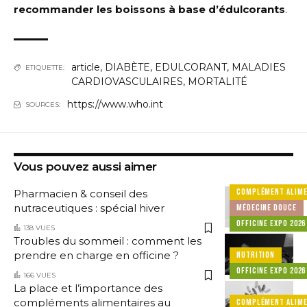
recommander les boissons à base d’édulcorants
.
article
,
DIABÈTE
,
EDULCORANT
,
MALADIES
ETIQUETTE:
CARDIOVASCULAIRES
,
MORTALITÉ
https://www.who.int
SOURCES:
Vous pouvez aussi aimer
COMPLÉMENT ALIME
Pharmacien & conseil des
nutraceutiques : spécial hiver
MÉDECINE DOUCE
OFFICINE EXPO 2026
138 VUES
Troubles du sommeil : comment les
prendre en charge en officine ?
NUTRITION
OFFICINE EXPO 2026
166 VUES
La place et l’importance des
compléments alimentaires au
COMPLÉMENT ALIME