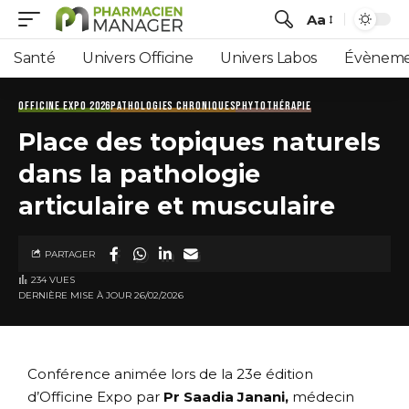
Aa
Santé
Univers Officine
Univers Labos
Évèneme
OFFICINE EXPO 2026
PATHOLOGIES CHRONIQUES
PHYTOTHÉRAPIE
Place des topiques naturels
dans la pathologie
articulaire et musculaire
PARTAGER
234 VUES
DERNIÈRE MISE À JOUR 26/02/2026
Conférence animée lors de la 23e édition
d’Officine Expo par
Pr
Saadia Janani
,
médecin