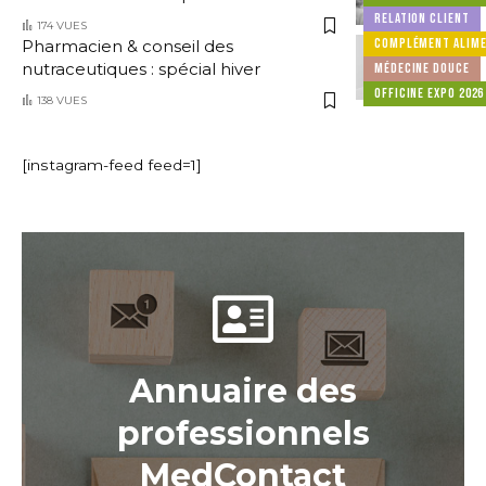
RELATION CLIENT
174 VUES
COMPLÉMENT ALIME
Pharmacien & conseil des
nutraceutiques : spécial hiver
MÉDECINE DOUCE
OFFICINE EXPO 2026
138 VUES
[instagram-feed feed=1]
Annuaire des
professionnels
MedContact